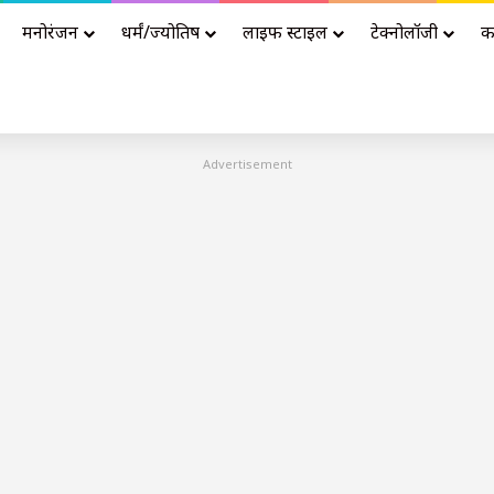
मनोरंजन
धर्मं/ज्योतिष
लाइफ स्टाइल
टेक्नोलॉजी
क
Advertisement