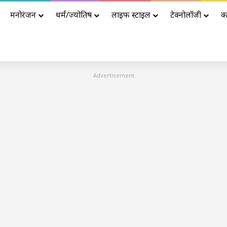
मनोरंजन
धर्मं/ज्योतिष
लाइफ स्टाइल
टेक्नोलॉजी
क
Advertisement