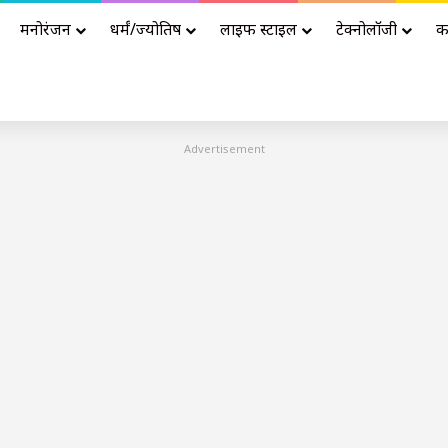
मनोरंजन
धर्मं/ज्योतिष
लाइफ स्टाइल
टेक्नोलॉजी
क
Advertisement