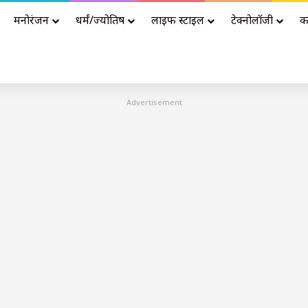
मनोरंजन
धर्मं/ज्योतिष
लाइफ स्टाइल
टेक्नोलॉजी
क
Advertisement