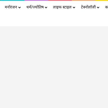
मनोरंजन
धर्मं/ज्योतिष
लाइफ स्टाइल
टेक्नोलॉजी
क
Advertisement