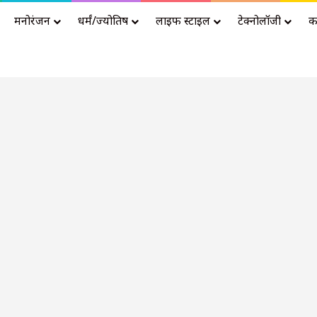
मनोरंजन
धर्मं/ज्योतिष
लाइफ स्टाइल
टेक्नोलॉजी
क
Advertisement