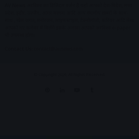
AV News
अक्षरविश्व का डिजिटल वर्जन हैं यहाँ आपको देश-विदेश, मध्य
प्रदेश, इंदौर, उज्जैन, आगर मालवा आदि अन्य स्थानीय ख़बरों के साथ-
साथ , खेल जगत, मनोरंजन, लाइफस्टाइल, टेक्नोलॉजी, करियर आदि लेख
आपको नए कलेवर में मिलेंगे इसके अलावा आपको अक्षरविश्व e-paper
भी उपलब्ध होगा।
Contact Us:
contact@avnews.com
© Copyright 2026, All Rights Reserved.
Pinterest
LinkedIn
YouTube
Tumblr