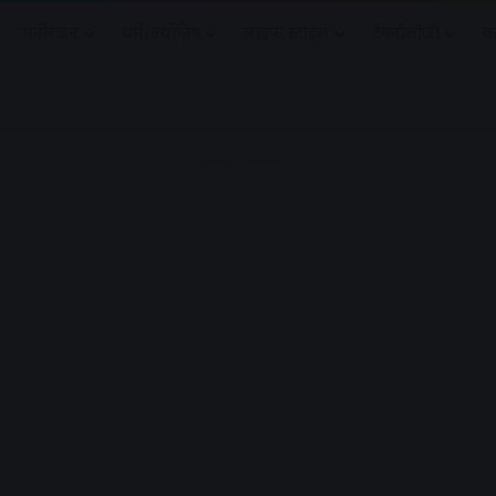
मनोरंजन
धर्मं/ज्योतिष
लाइफ स्टाइल
टेक्नोलॉजी
क
Advertisement