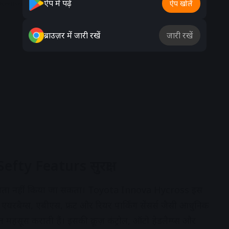
ऐप में पढ़ें
ऐप खोलें
dvertisement
ब्राउज़र में जारी रखें
जारी रखें
ty Featurs सुरक्षा
 समझौता नहीं किया जा सकता। Toyota Innova Hycross इस
यरबैग्स, एबीएस, फ्रंट और रियर पार्किंग सेंसर्स जैसी आधुनिक
त महसूस कराती हैं। इसकी क्रूज़ कंट्रोल, ऑटो हेडलैम्प्स और