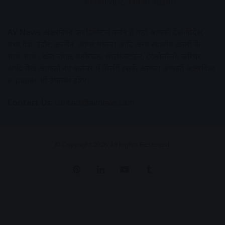
AV News
अक्षरविश्व का डिजिटल वर्जन हैं यहाँ आपको देश-विदेश,
मध्य प्रदेश, इंदौर, उज्जैन, आगर मालवा आदि अन्य स्थानीय ख़बरों के
साथ-साथ , खेल जगत, मनोरंजन, लाइफस्टाइल, टेक्नोलॉजी, करियर
आदि लेख आपको नए कलेवर में मिलेंगे इसके अलावा आपको अक्षरविश्व
e-paper भी उपलब्ध होगा।
Contact Us:
contact@avnews.com
© Copyright 2026, All Rights Reserved.
Pinterest
LinkedIn
YouTube
Tumblr