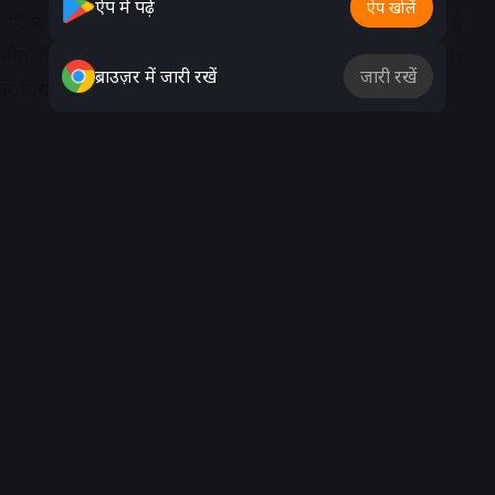
ऐप में पढ़ें
ऐप खोलें
गिरे पिक अप 407 एमपी 09 जेजी 4764 से निकाला। वाहन से
 मौत की पुष्टि करने के बाद पोस्टमॉर्टम के लिए रखवाया गया।
ब्राउज़र में जारी रखें
जारी रखें
 कर दिया।
dvertisement