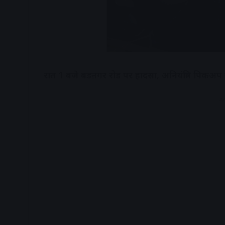
रात 1 बजे बडऩगर रोड पर हादसा, अनियंत्रित पिकअप वे
A