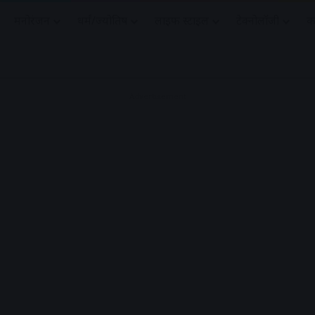
मनोरंजन
धर्मं/ज्योतिष
लाइफ स्टाइल
टेक्नोलॉजी
क
Advertisement