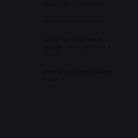
एक साल में सुंदर बनाएंगे सवारी मार्ग
11 hours ago
क्या रातभर फोन चार्ज करना सही है?
11 hours ago
दिनदहाड़े चाकू से गोदकर युवक की
निर्मम हत्या, अस्पताल पहुंचने से पहले ही
तोड़ा दम
11 hours ago
रामवासा की उचित मूल्य दुकान को किया
निलंबित
12 hours ago