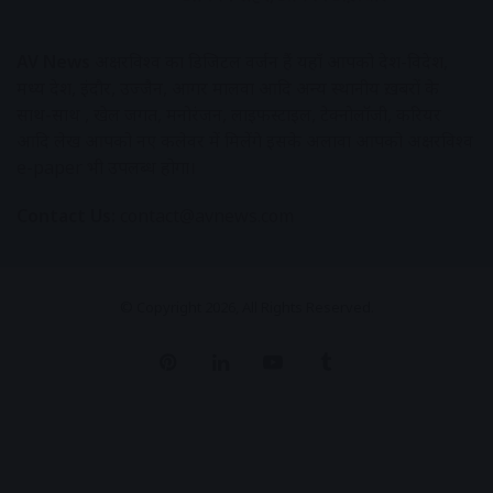
AV News
अक्षरविश्व का डिजिटल वर्जन हैं यहाँ आपको देश-विदेश,
मध्य प्रदेश, इंदौर, उज्जैन, आगर मालवा आदि अन्य स्थानीय ख़बरों के
साथ-साथ , खेल जगत, मनोरंजन, लाइफस्टाइल, टेक्नोलॉजी, करियर
आदि लेख आपको नए कलेवर में मिलेंगे इसके अलावा आपको अक्षरविश्व
e-paper भी उपलब्ध होगा।
Contact Us:
contact@avnews.com
© Copyright 2026, All Rights Reserved.
Pinterest
LinkedIn
YouTube
Tumblr