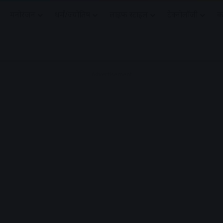
मनोरंजन
धर्मं/ज्योतिष
लाइफ स्टाइल
टेक्नोलॉजी
क
Advertisement