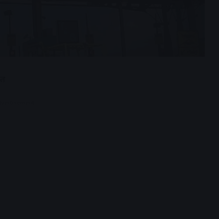
यत
dvertisement