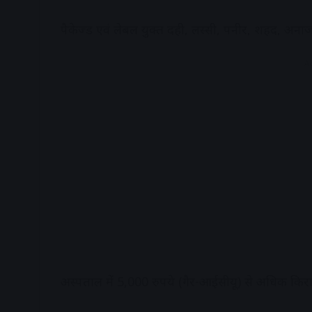
पैकेज्ड एवं लेबल युक्त दही, लस्सी, पनीर, शहद, अ
A
अस्पताल में 5,000 रुपये (गैर-आईसीयू) से अधिक किर