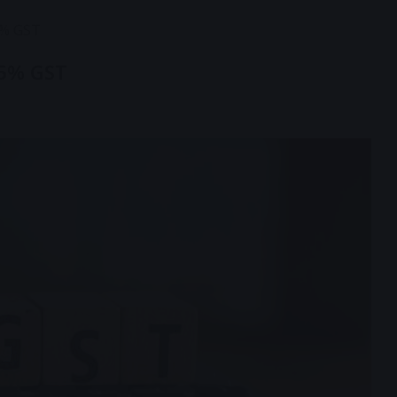
 5% GST
ी 5% GST