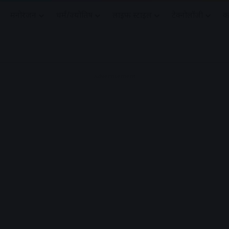
मनोरंजन
धर्मं/ज्योतिष
लाइफ स्टाइल
टेक्नोलॉजी
क
Advertisement