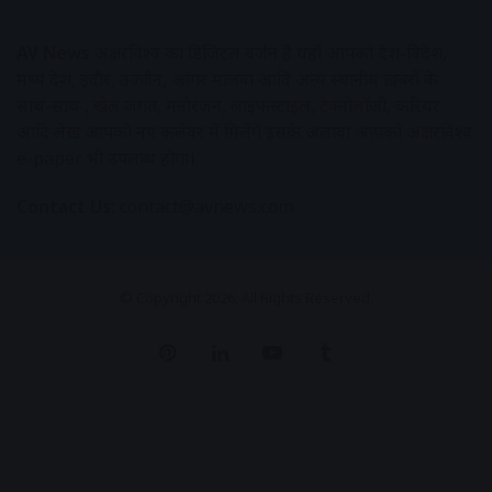
AV News
अक्षरविश्व का डिजिटल वर्जन हैं यहाँ आपको देश-विदेश,
मध्य प्रदेश, इंदौर, उज्जैन, आगर मालवा आदि अन्य स्थानीय ख़बरों के
साथ-साथ , खेल जगत, मनोरंजन, लाइफस्टाइल, टेक्नोलॉजी, करियर
आदि लेख आपको नए कलेवर में मिलेंगे इसके अलावा आपको अक्षरविश्व
e-paper भी उपलब्ध होगा।
Contact Us:
contact@avnews.com
© Copyright 2026, All Rights Reserved.
Pinterest
LinkedIn
YouTube
Tumblr