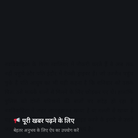
नवविवाहिता के पिता ग्वालियर में नौकरी करते हैं वे अब तक
नहीं पहुंचे और पति इंदौर में टैक्सी ड्राइवर हैं। जो उज्जैन पहुंच
चुके हैं पति आयुष का भी यही कहना है कि शनिवार को उसके
पिता उसे मायके वालों से मिलने के लिए छोड़कर गए थे। हालांकि
पुलिस को दोनों परिजनों की बातों पर संदेह हो रहा है
नवविवाहिता ने जहर जानबूझकर खाया है या गलती से खाया है
यह जांच का विषय है और यदि सुसाइड करने के इरादे से उसने
पूरी खबर पढ़ने के लिए
जहर खााया है तो यह भी जांच का विषय है।
बेहतर अनुभव के लिए ऐप का उपयोग करें