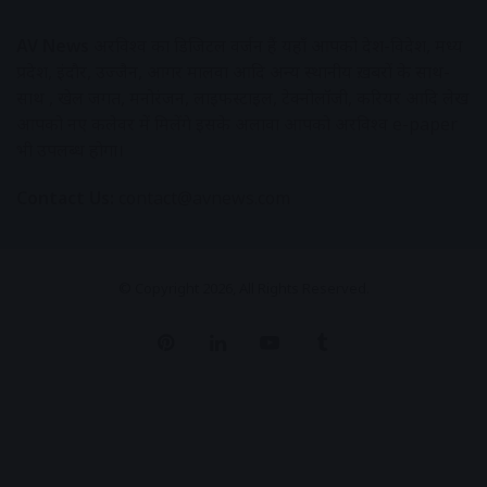
AV News
अक्षरविश्व का डिजिटल वर्जन हैं यहाँ आपको देश-विदेश, मध्य
प्रदेश, इंदौर, उज्जैन, आगर मालवा आदि अन्य स्थानीय ख़बरों के साथ-
साथ , खेल जगत, मनोरंजन, लाइफस्टाइल, टेक्नोलॉजी, करियर आदि लेख
आपको नए कलेवर में मिलेंगे इसके अलावा आपको अक्षरविश्व e-paper
भी उपलब्ध होगा।
Contact Us:
contact@avnews.com
© Copyright 2026, All Rights Reserved.
Pinterest
LinkedIn
YouTube
Tumblr