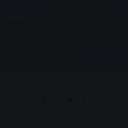
AV News
अक्षरविश्व का डिजिटल वर्जन हैं यहाँ आपको देश-विदेश, मध्य
प्रदेश, इंदौर, उज्जैन, आगर मालवा आदि अन्य स्थानीय ख़बरों के साथ-
साथ , खेल जगत, मनोरंजन, लाइफस्टाइल, टेक्नोलॉजी, करियर आदि लेख
आपको नए कलेवर में मिलेंगे इसके अलावा आपको अक्षरविश्व e-paper
भी उपलब्ध होगा।
Contact Us:
contact@avnews.com
© Copyright 2026, All Rights Reserved.
Pinterest
LinkedIn
YouTube
Tumblr