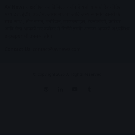
AV News
अक्षरविश्व का डिजिटल वर्जन हैं यहाँ आपको देश-विदेश,
मध्य प्रदेश, इंदौर, उज्जैन, आगर मालवा आदि अन्य स्थानीय ख़बरों के
साथ-साथ , खेल जगत, मनोरंजन, लाइफस्टाइल, टेक्नोलॉजी, करियर
आदि लेख आपको नए कलेवर में मिलेंगे इसके अलावा आपको अक्षरविश्व
e-paper भी उपलब्ध होगा।
Contact Us:
contact@avnews.com
© Copyright 2026, All Rights Reserved.
Pinterest
LinkedIn
YouTube
Tumblr