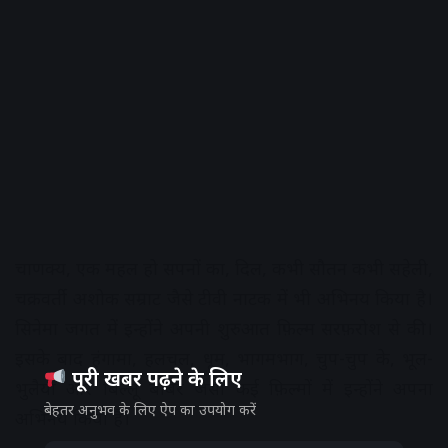
चाणक्य, एक महल हो सपनों का, दिल, कभी सौतन कभी सहेली,
चक्रवर्ती अशोक सम्राट जैसे टीवी नाटक में भी अभिनय किया है।
सिनेमा जगत में इन्होंने अपनी शुरुआत फ़िल्म सरफ़रोश से की।
इसके बाद हंगामा, हलचल, धूम, भागमभाग, चुप-चुप के, भूल-
पूरी खबर पढ़ने के लिए
भुलैया और बिल्लू बार्बर जैसी कई फ़िल्मों में इन्होंने अपना
बेहतर अनुभव के लिए ऐप का उपयोग करें
अभिनय किया है।