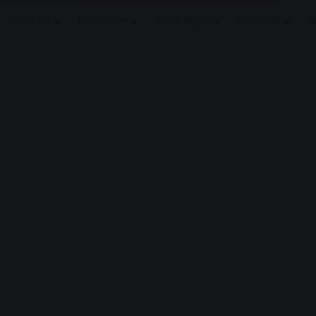
मनोरंजन
धर्मं/ज्योतिष
लाइफ स्टाइल
टेक्नोलॉजी
क
Advertisement