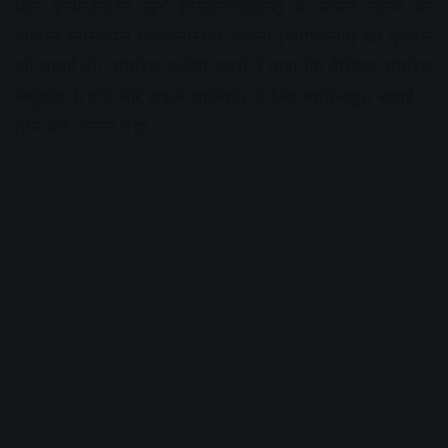
फॉर इन्वेस्टिगेटिंग मून’ (एसएलआईएम) के सफल लॉन्च पर
जापान एयरोस्पेस एक्सप्लोरेशन एजेंसी (जेएएक्सए) को गुरुवार
को बधाई दी। अंतरिक्ष एजेंसी इसरो ने कहा कि वैश्विक अंतरिक्ष
समुदाय के एक और सफल चंद्र मिशन के लिए बहुत-बहुत बधाई।
तीन बार टालना पड़ा
Advertisement