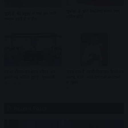
युवाओं के प्रति एजेंसियां संयम बरतें :
यूपी के 40 स्कूलों में बाढ़ का पानी,
सुप्रीम कोर्ट
मकान ढहने से 6 मौत
8 hours ago
8 hours ago
6846 टीचरों का वेतन बढ़ेगा, 10
चंपत राय ने उंगली दिखाकर कैमरे बंद
हजार नई भर्तियां होंगी : मुख्यमंत्री
कराए, बोले- मरते दम तक अयोध्या
में रहूंगा
1 day ago
1 day ago
Recent Posts