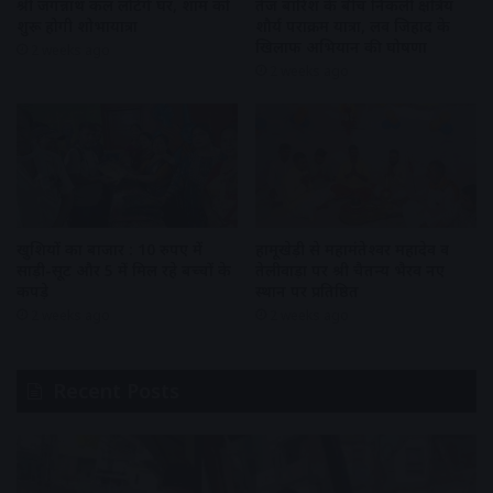
श्री जगन्नाथ कल लौटेंगे घर, शाम को
तेज बारिश के बीच निकली क्षत्रिय
शुरू होगी शोभायात्रा
शौर्य पराक्रम यात्रा, लव जिहाद के
खिलाफ अभियान की घोषणा
2 weeks ago
2 weeks ago
खुशियों का बाजार : 10 रुपए में
हामूखेड़ी से महामंतेश्वर महादेव व
साड़ी-सूट और 5 में मिल रहे बच्चों के
तेलीवाड़ा पर श्री चैतन्य भैरव नए
कपड़े
स्थान पर प्रतिष्ठित
2 weeks ago
2 weeks ago
Recent Posts