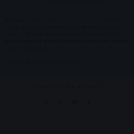
AV News
अक्षरविश्व का डिजिटल वर्जन हैं यहाँ आपको देश-विदेश,
मध्य प्रदेश, इंदौर, उज्जैन, आगर मालवा आदि अन्य स्थानीय ख़बरों के
साथ-साथ , खेल जगत, मनोरंजन, लाइफस्टाइल, टेक्नोलॉजी, करियर
आदि लेख आपको नए कलेवर में मिलेंगे इसके अलावा आपको अक्षरविश्व
e-paper भी उपलब्ध होगा।
Contact Us:
contact@avnews.com
© Copyright 2026, All Rights Reserved.
Pinterest
LinkedIn
YouTube
Tumblr