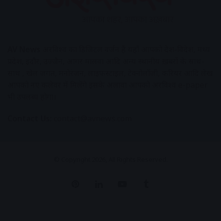
AV News
अक्षरविश्व का डिजिटल वर्जन हैं यहाँ आपको देश-विदेश, मध्य
प्रदेश, इंदौर, उज्जैन, आगर मालवा आदि अन्य स्थानीय ख़बरों के साथ-
साथ , खेल जगत, मनोरंजन, लाइफस्टाइल, टेक्नोलॉजी, करियर आदि लेख
आपको नए कलेवर में मिलेंगे इसके अलावा आपको अक्षरविश्व e-paper
भी उपलब्ध होगा।
Contact Us:
contact@avnews.com
© Copyright 2026, All Rights Reserved.
Pinterest
LinkedIn
YouTube
Tumblr