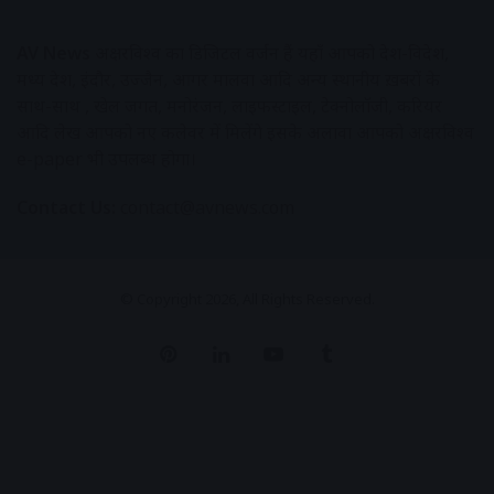
AV News
अक्षरविश्व का डिजिटल वर्जन हैं यहाँ आपको देश-विदेश,
मध्य प्रदेश, इंदौर, उज्जैन, आगर मालवा आदि अन्य स्थानीय ख़बरों के
साथ-साथ , खेल जगत, मनोरंजन, लाइफस्टाइल, टेक्नोलॉजी, करियर
आदि लेख आपको नए कलेवर में मिलेंगे इसके अलावा आपको अक्षरविश्व
e-paper भी उपलब्ध होगा।
Contact Us:
contact@avnews.com
© Copyright 2026, All Rights Reserved.
Pinterest
LinkedIn
YouTube
Tumblr