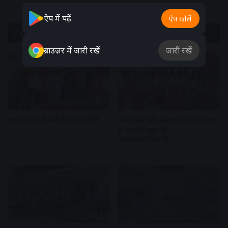
ऐप में पढ़ें
ऐप खोलें
Related Articles
ब्राउज़र में जारी रखें
जारी रखें
झुमरू मंदिर में मनी किशोर जयंती
ज्ञान, तर्क और अध्यात्म का महासागर
है भगवती सूत्र- श्री
3 days ago
ऋषभरत्नविजयजी
3 days ago