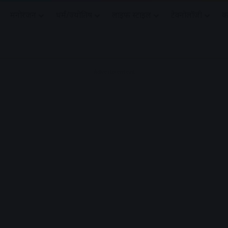
मनोरंजन
धर्मं/ज्योतिष
लाइफ स्टाइल
टेक्नोलॉजी
क
Advertisement