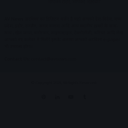
AV News
अक्षरविश्व का डिजिटल वर्जन हैं यहाँ आपको देश-विदेश, मध्य
प्रदेश, इंदौर, उज्जैन, आगर मालवा आदि अन्य स्थानीय ख़बरों के साथ-
साथ , खेल जगत, मनोरंजन, लाइफस्टाइल, टेक्नोलॉजी, करियर आदि लेख
आपको नए कलेवर में मिलेंगे इसके अलावा आपको अक्षरविश्व e-paper
भी उपलब्ध होगा।
Contact Us:
contact@avnews.com
© Copyright 2026, All Rights Reserved.
Pinterest
LinkedIn
YouTube
Tumblr