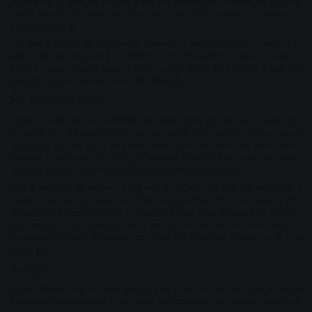
जो स्पष्ट नहीं है। प्रवेश पर बड़े ताख में दाईं ओर डेढ़ फीट ऊंची गणेशजी की सुंदर तथा
मध्य में ऊपर के नीचे पार्वती की करीब सवा दो फीट ऊंची संगमरमर की कलात्मक व
दर्शनीय प्रतिमाएं हैं।
बायें ताख में डेढ़ फीट की कार्तिकेय की संगमरमर की मनोहर व सुंदर प्रतिमा स्थापित है।
साढ़े ४ फीट ऊंचा त्रिशूल तो है, पर मंदिर में न नाग की आकृति है, न डमरू ही। बाहर १८
इंच ऊंचे आसन पर काले प्रस्तर से निर्मित प्राचीन प्रतिमा है। सभामंडप में बाईं ओर
मंछादेवी व दाईं ओर मांगलिक गणेश की प्रतिमाएं हैं।
लिंग माहात्म्य की कथा-
महादेव ने पार्वती को राजा अमित्रजित की कहानी सुनाते हुए कहा कि वह अनेक गुणों
का आगार था। वह कंकालकेतु का वध कर अपनी रानी मलयगंधा के साथ आनन्द
पूर्वक रहता था। उसे पुत्र न था इसलिए उसने तृतीया का सविधि व्रत किया। फलत:
शिवकृपा से उसे पुत्ररत्न की प्राप्ति हुई। मूल नक्षत्र में जन्म होने के कारण राजा उसका
मुख्य नहीं देख सका तो रानी ने उसे विकटादेवी के मंदिर में रखवा दिया।
रानी ने योगिनियों की सहायता से उसे मातृ का के पास भेज दिया तब सब देवियों ने
उसकी वीरता देखते हुए महाकालवन स्थित पंचमुद्रादेवी के मंदिर में रखा जहां वह शिव
की आराधना में लवलीन हो गया। स्वयं महादेव ने प्रकट होकर बालक को वर मांगने का
कहा। बालक ने कहा- आप इस लिंग में सदा के लिए वास करें तथा सभी भक्तों की
मनोकामनाएं पूरी करें। वीर बालक द्वारा पूजित होने से यह लिंग वीरेश्वर नाम से लोक
प्रसिद्ध हुआ।
फलश्रुति-
वीरेश्वर लिंग के दर्शन मात्र से ही कुलवृद्धि होती है। इस लिंग की कथा सुनने से पितृगण
विपुल पुण्य लाभ प्राप्त करते हैं। यहां भक्तों द्वारा प्रदत्त दान, होम, जप तथा अर्चना सभी