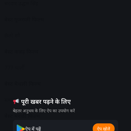
सरदार उद्धम सिंह
बेस्ट गुजराती फिल्म
छैलो शो
बेस्ट कन्नड़ फिल्म
777 चार्ली
बेस्ट मैथली फिल्म
समानांतर
पूरी खबर पढ़ने के लिए
बेहतर अनुभव के लिए ऐप का उपयोग करें
बेस्ट मराठी फिल्म
ऐप में पढ़ें
ऐप खोलें