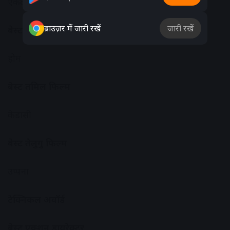
एकदा काय जाला
ब्राउज़र में जारी रखें
जारी रखें
बेस्ट मलयालम फिल्म
होम
बेस्ट तमिल फिल्म
केडासी
बेस्ट तेलुगु फिल्म
उप्पना
टेक्निकल अवॉर्ड
बेस्ट एक्शन डायरेक्टर