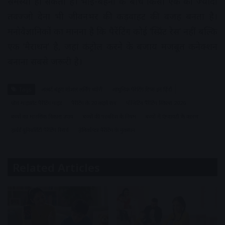
समस्या हो सकती है। भाई-बहनों के बीच किसी एक को ज्यादा
तवज्जो देना भी जीवनभर की कड़वाहट की वजह बनता है।
मनोवैज्ञानिकों का मानना है कि पैरेंटिंग कोई ‘स्प्रिंट रेस’ नहीं बल्कि
एक ‘मैराथन’ है, जहां कंट्रोल करने के बजाय मजबूत कनेक्शन
बनाना सबसे जरूरी है।
Tags
अल्बर्ट बंडूरा सोशल लर्निंग थ्योरी
आधुनिक पैरेंटिंग टिप्स इन हिंदी
ग्रोथ माइंडसेट पैरेंटिंग गाइड
पैरेंटिंग के 20 कड़वे सच
पॉजिटिव पैरेंटिंग स्किल्स 2026
बच्चों का मानसिक विकास उपाय
बच्चों की परवरिश के नियम
बच्चों में एंग्जायटी के कारण
हार्वर्ड यूनिवर्सिटी पैरेंटिंग रिसर्च
हेलिकॉप्टर पैरेंटिंग के नुकसान
Related Articles