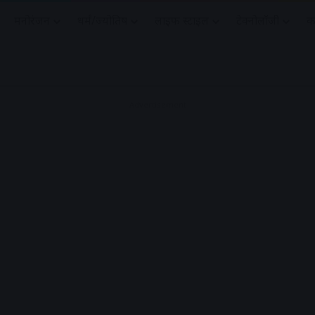
मनोरंजन
धर्मं/ज्योतिष
लाइफ स्टाइल
टेक्नोलॉजी
क
Advertisement