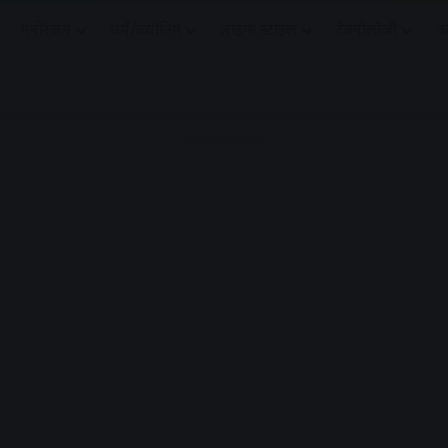
मनोरंजन
धर्मं/ज्योतिष
लाइफ स्टाइल
टेक्नोलॉजी
क
Advertisement