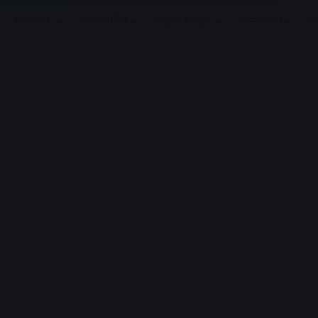
मनोरंजन
धर्मं/ज्योतिष
लाइफ स्टाइल
टेक्नोलॉजी
क
Advertisement