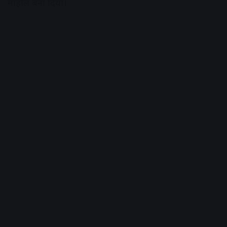
माहौल बना दिया।