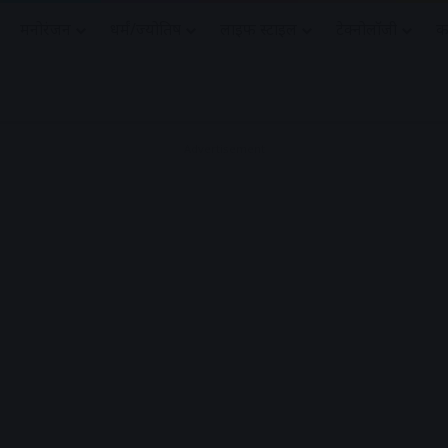
मनोरंजन
धर्मं/ज्योतिष
लाइफ स्टाइल
टेक्नोलॉजी
क
Advertisement