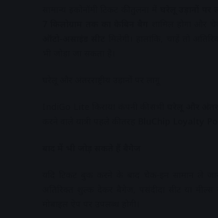
सामान्य इकोनॉमी टिकट की तुलना में
घरेलू उड़ानों प
7 किलोग्राम तक का केबिन बैग
शामिल होगा और चेक-इ
ऑटो-असाइंड सीट
मिलेगी। हालांकि, चाहें तो अतिर
भी जोड़ा जा सकता है।
घरेलू और अंतरराष्ट्रीय उड़ानों पर लागू
IndiGo Lite किराया कंपनी की सभी
घरेलू और अंतररा
करने वाले यात्री पहले की तरह
BluChip Loyalty Po
बाद में भी जोड़ सकते हैं बैगेज
यदि टिकट बुक करने के बाद चेक-इन सामान ले जाने 
अतिरिक्त शुल्क देकर बैगेज, पसंदीदा सीट या मील्स 
मोबाइल ऐप पर उपलब्ध होगी।