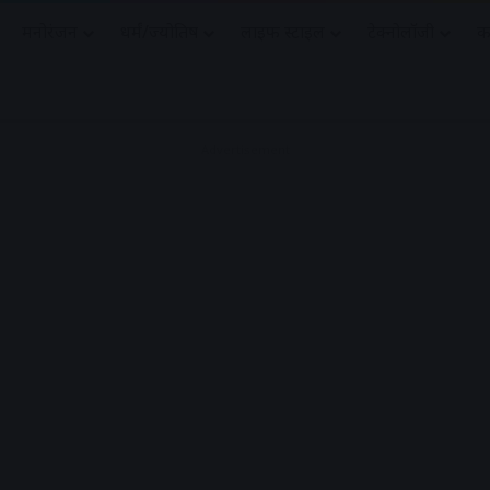
मनोरंजन
धर्मं/ज्योतिष
लाइफ स्टाइल
टेक्नोलॉजी
क
Advertisement