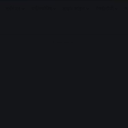
मनोरंजन
धर्मं/ज्योतिष
लाइफ स्टाइल
टेक्नोलॉजी
क
Advertisement