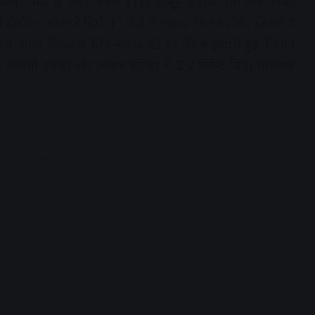
बनाए। बीच में रियान पराग (11), दासुन शनाका (3) और जोफ्रा
नोवन फरेरा ने सिर्फ 11 गेंदों में नाबाद 38 रन ठोके, जिसमें 2
च सातवें विकेट के लिए नाबाद 42 रन की साझेदारी हुई, जिसने
े कगिसो रबाडा और जोसन होल्डर ने 2-2 विकेट लिए। मोहम्मद
dvertisement