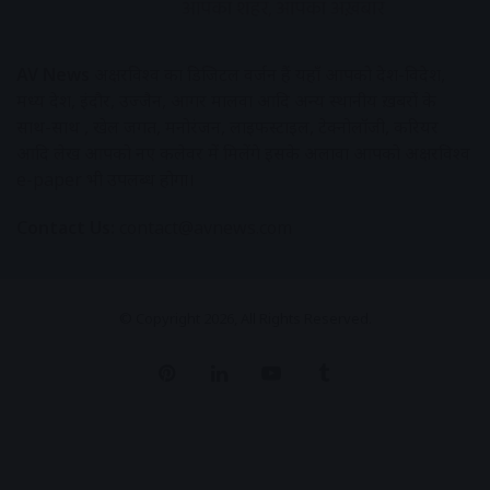
AV News
अक्षरविश्व का डिजिटल वर्जन हैं यहाँ आपको देश-विदेश,
मध्य प्रदेश, इंदौर, उज्जैन, आगर मालवा आदि अन्य स्थानीय ख़बरों के
साथ-साथ , खेल जगत, मनोरंजन, लाइफस्टाइल, टेक्नोलॉजी, करियर
आदि लेख आपको नए कलेवर में मिलेंगे इसके अलावा आपको अक्षरविश्व
e-paper भी उपलब्ध होगा।
Contact Us:
contact@avnews.com
© Copyright 2026, All Rights Reserved.
Pinterest
LinkedIn
YouTube
Tumblr