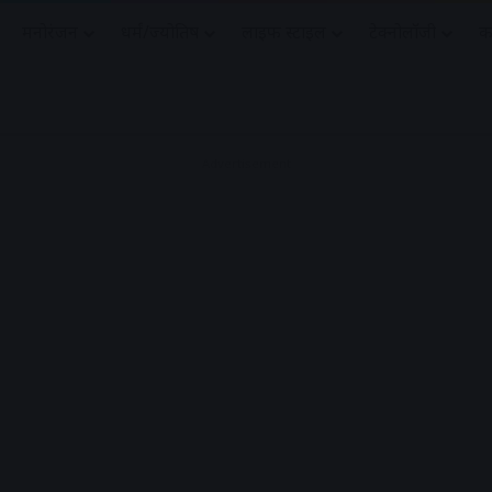
मनोरंजन
धर्मं/ज्योतिष
लाइफ स्टाइल
टेक्नोलॉजी
क
Advertisement