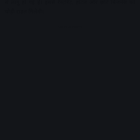
से लागू हो गई है। इससे रेस्टोरेंट, होटल और छोटे बिजनेस को
थोड़ी राहत मिलेगी।
Advertisement