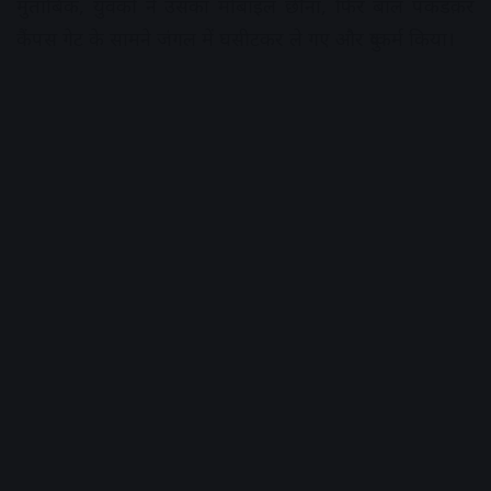
मुताबिक, युवकों ने उसका मोबाइल छीना, फिर बाल पकडक़र
कैंपस गेट के सामने जंगल में घसीटकर ले गए और दुष्कर्म किया।