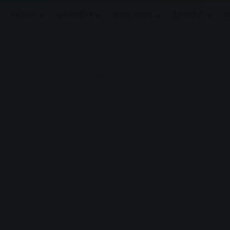
मनोरंजन
धर्मं/ज्योतिष
लाइफ स्टाइल
टेक्नोलॉजी
क
Advertisement