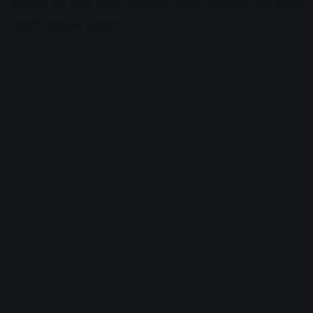
कहा कि वह जांच एजेंसी को सभी रिकॉर्ड, दस्तावेज और जरूरी
सहयोग उपलब्ध कराएगा।
Advertisement