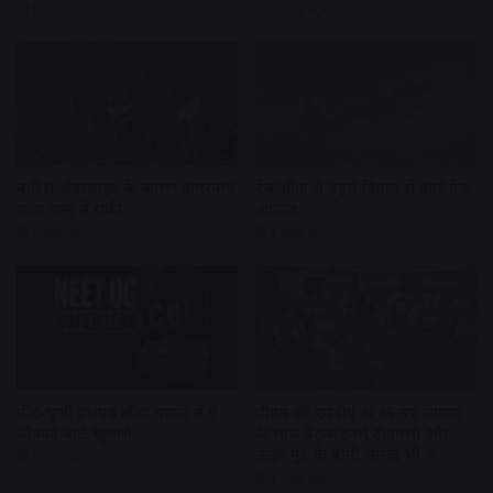
1 day ago
1 day ago
बारिश-लैंडस्लाइड के कारण अमरनाथ
टेकऑफ से पहले विमान से आई तेज
यात्रा जम्मू में रोकी
आवाज
1 day ago
1 day ago
नीट-यूजी प्रश्नपत्र लीक मामले में हुए
पीएम की एनडीए के 45 नए सांसदों
चौंकाने वाले खुलासे
के साथ बैठक इनमें टीएमसी और
उद्धव गुट के बागी सांसद भी थे
1 day ago
1 day ago