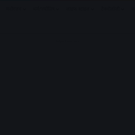
मनोरंजन
धर्मं/ज्योतिष
लाइफ स्टाइल
टेक्नोलॉजी
क
Advertisement