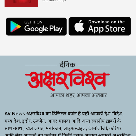
AV News
अक्षरविश्व का डिजिटल वर्जन हैं यहाँ आपको देश-विदेश,
मध्य प्रदेश, इंदौर, उज्जैन, आगर मालवा आदि अन्य स्थानीय ख़बरों के
साथ-साथ , खेल जगत, मनोरंजन, लाइफस्टाइल, टेक्नोलॉजी, करियर
आदि लेख आपको नए कलेवर में मिलेंगे इसके अलावा आपको अक्षरविश्व