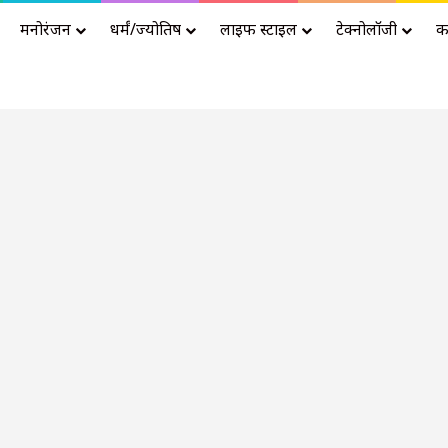
मनोरंजन
धर्मं/ज्योतिष
लाइफ स्टाइल
टेक्नोलॉजी
क
Advertisement