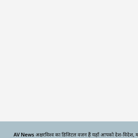
AV News
अक्षरविश्व का डिजिटल वर्जन हैं यहाँ आपको देश-विदेश, म