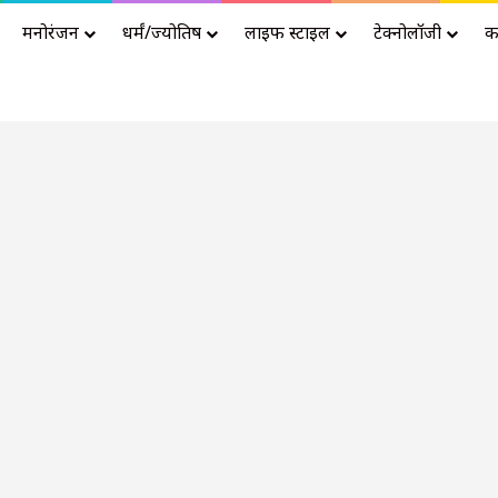
मनोरंजन
धर्मं/ज्योतिष
लाइफ स्टाइल
टेक्नोलॉजी
क
Advertisement