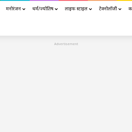
मनोरंजन
धर्मं/ज्योतिष
लाइफ स्टाइल
टेक्नोलॉजी
क
Advertisement