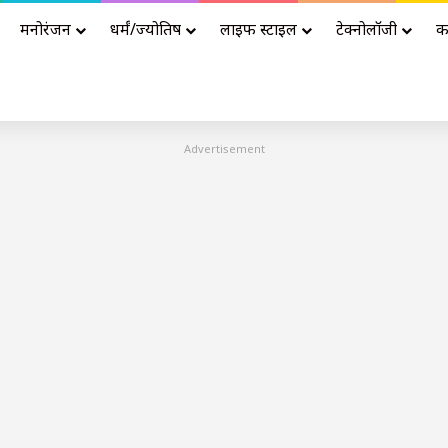
मनोरंजन
धर्मं/ज्योतिष
लाइफ स्टाइल
टेक्नोलॉजी
क
Advertisement