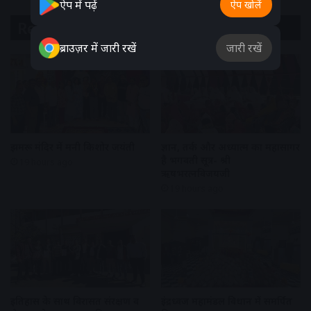
ऐप में पढ़ें
ऐप खोलें
Related Articles
ब्राउज़र में जारी रखें
जारी रखें
झुमरू मंदिर में मनी किशोर जयंती
ज्ञान, तर्क और अध्यात्म का महासागर
है भगवती सूत्र- श्री
19 hours ago
ऋषभरत्नविजयजी
19 hours ago
इतिहास के साथ विरासत संरक्षण व
इंद्रध्वज महामंडल विधान में समर्पित