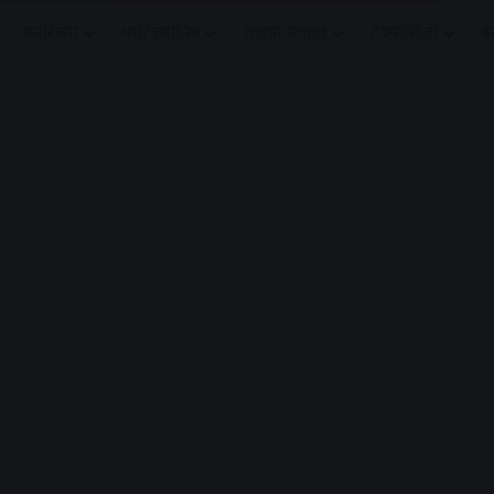
मनोरंजन
धर्मं/ज्योतिष
लाइफ स्टाइल
टेक्नोलॉजी
क
Advertisement