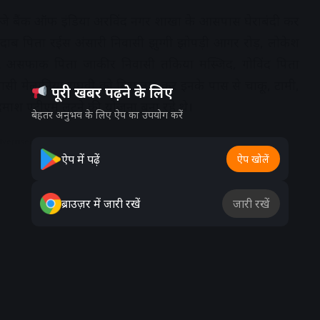
बजे बैंक ऑफ इंडिया अरविंद नगर शाखा के आसपास घेराबंदी कर
दाब पिता रईस अंसारी निवासी झुग्गी झोपड़ी आगर रोड़, लोकेश
 मो. असफाक पिता जाकीर निवासी तकिया मस्जिद, गोविंद पिता
ासी मेलानिया राघवी को गिरफ्तार कर इनके पास से चाकू, टामी,
पूरी खबर पढ़ने के लिए
माश एटीएम लूटने की योजना बना रहे थे।
बेहतर अनुभव के लिए ऐप का उपयोग करें
dvertisement
ऐप में पढ़ें
ऐप खोलें
ब्राउज़र में जारी रखें
जारी रखें