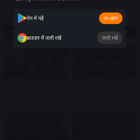
ऐप में पढ़ें
ऐप खोलें
Related Articles
ब्राउज़र में जारी रखें
जारी रखें
झुमरू मंदिर में मनी किशोर जयंती
ज्ञान, तर्क और अध्यात्म का महासागर
है भगवती सूत्र- श्री
4 days ago
ऋषभरत्नविजयजी
4 days ago