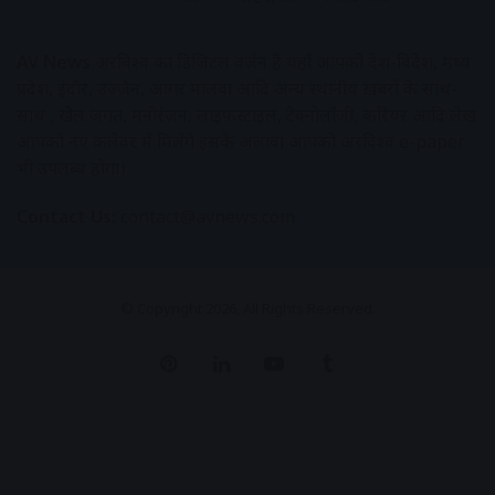
AV News
अक्षरविश्व का डिजिटल वर्जन हैं यहाँ आपको देश-विदेश, मध्य
प्रदेश, इंदौर, उज्जैन, आगर मालवा आदि अन्य स्थानीय ख़बरों के साथ-
साथ , खेल जगत, मनोरंजन, लाइफस्टाइल, टेक्नोलॉजी, करियर आदि लेख
आपको नए कलेवर में मिलेंगे इसके अलावा आपको अक्षरविश्व e-paper
भी उपलब्ध होगा।
Contact Us:
contact@avnews.com
© Copyright 2026, All Rights Reserved.
Pinterest
LinkedIn
YouTube
Tumblr